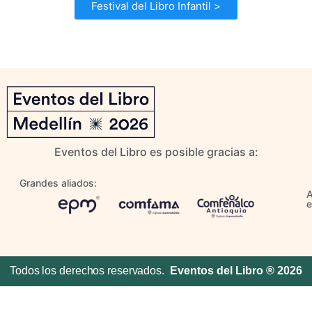
Festival del Libro Infantil >
Eventos del Libro es posible gracias a:
Grandes aliados:
A
e
Todos los derechos reservados.
Eventos del Libro ® 2026